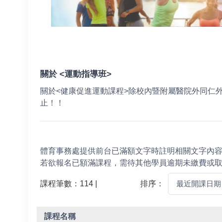
關於 <運動指導班>
關於<健康促進運動課程>除校內暨附屬醫院外同仁
止！！
體育事務處提供前台已滿額文字時註明相關文字內
若欲報名已額滿課程，需待其他學員逾期未繳費或
課程筆數：114 |
排序：
課程名稱