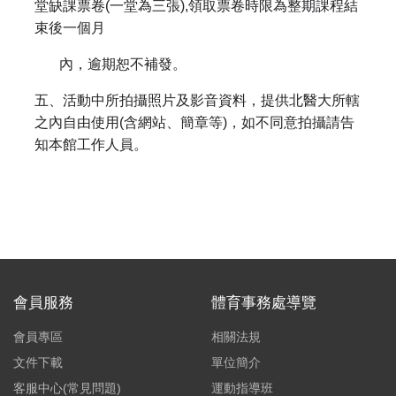
堂缺課票卷(一堂為三張),領取票卷時限為整期課程結
束後一個月
內，逾期恕不補發。
五、活動中所拍攝照片及影音資料，提供北醫大所轄
之內自由使用(含網站、簡章等)，如不同意拍攝請告
知本館工作人員。
會員服務
體育事務處導覽
會員專區
相關法規
文件下載
單位簡介
客服中心(常見問題)
運動指導班