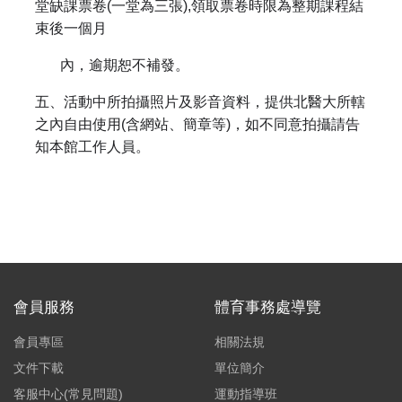
堂缺課票卷(一堂為三張),領取票卷時限為整期課程結
束後一個月
內，逾期恕不補發。
五、活動中所拍攝照片及影音資料，提供北醫大所轄
之內自由使用(含網站、簡章等)，如不同意拍攝請告
知本館工作人員。
會員服務
體育事務處導覽
會員專區
相關法規
文件下載
單位簡介
客服中心(常見問題)
運動指導班