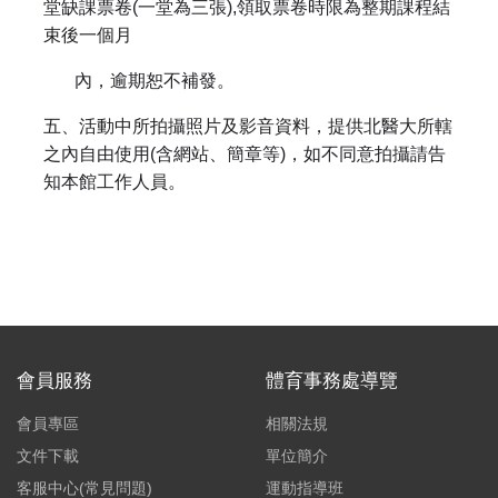
堂缺課票卷(一堂為三張),領取票卷時限為整期課程結
束後一個月
內，逾期恕不補發。
五、活動中所拍攝照片及影音資料，提供北醫大所轄
之內自由使用(含網站、簡章等)，如不同意拍攝請告
知本館工作人員。
會員服務
體育事務處導覽
會員專區
相關法規
文件下載
單位簡介
客服中心(常見問題)
運動指導班