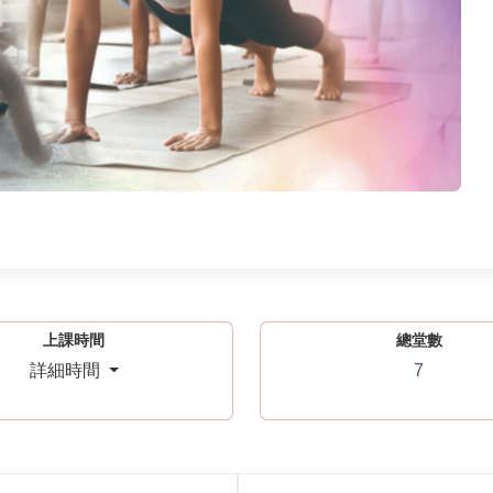
上課時間
總堂數
7
詳細時間