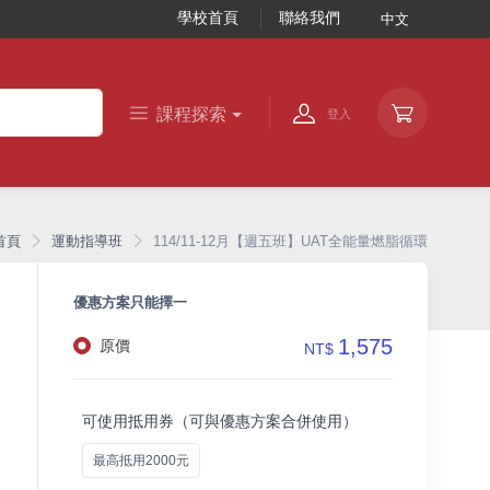
學校首頁
聯絡我們
中文
課程探索
登入
首頁
運動指導班
114/11-12月【週五班】UAT全能量燃脂循環
優惠方案只能擇一
1,575
原價
NT$
可使用抵用券（可與優惠方案合併使用）
最高抵用2000元