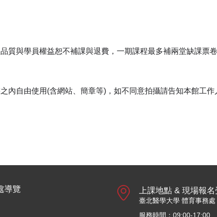
品質與學員權益恕不補課與退費，一期課程最多補兩堂缺課票卷(
之內自由使用(含網站、簡章等)，如不同意拍攝請告知本館工作
處導覽
上課地點 & 現場報
臺北醫學大學 體育事務處
服務時間：09:00-17:00