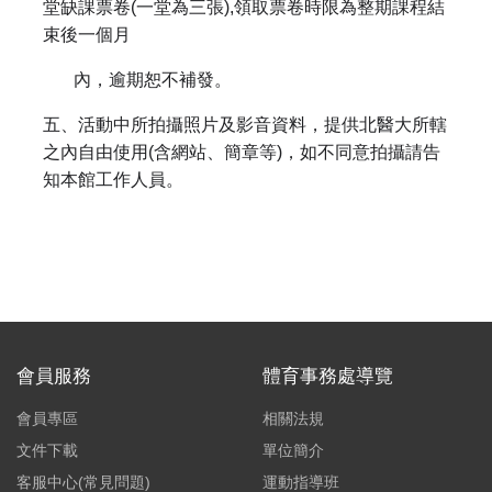
堂缺課票卷(一堂為三張),領取票卷時限為整期課程結
束後一個月
內，逾期恕不補發。
五、活動中所拍攝照片及影音資料，提供北醫大所轄
之內自由使用(含網站、簡章等)，如不同意拍攝請告
知本館工作人員。
會員服務
體育事務處導覽
會員專區
相關法規
文件下載
單位簡介
客服中心(常見問題)
運動指導班